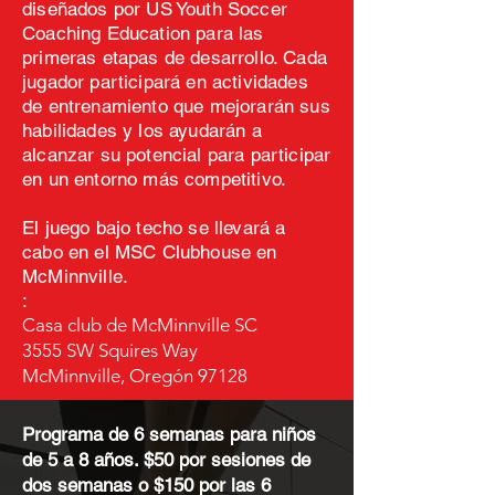
diseñados por US Youth Soccer
Coaching Education para las
primeras etapas de desarrollo. Cada
jugador participará en actividades
de entrenamiento que mejorarán sus
habilidades y los ayudarán a
alcanzar su potencial para participar
en un entorno más competitivo.
El juego bajo techo se llevará a
cabo en el MSC Clubhouse en
McMinnville.
:
Casa club de McMinnville SC
3555 SW Squires Way
McMinnville, Oregón 97128
Programa de 6 semanas para niños
de 5 a 8 años. $50 por sesiones de
dos semanas o $150 por las 6